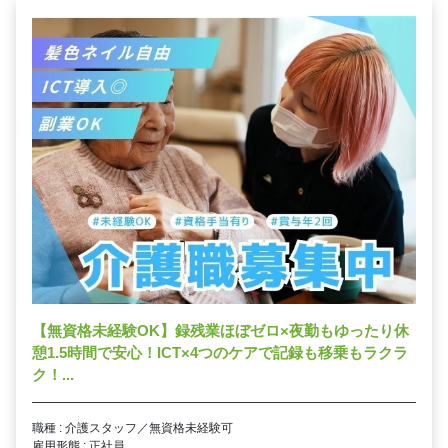
【無資格未経験OK】録残業ほぼゼロ×夜勤もゆったり休
憩1.5時間で安心！ICT×4つのケアで記録も移乗もラクラ
ク！...
職種 : 介護スタッフ／無資格未経験可
雇用形態 : 正社員