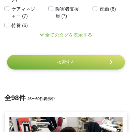
ケアマネジ
障害者支援
夜勤 (6)
ャー (7)
員 (7)
特養 (6)
全てのタグを表示する
検索する
全98件
46〜60件表示中