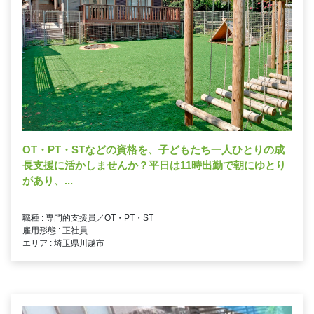
OT・PT・STなどの資格を、子どもたち一人ひとりの成
長支援に活かしませんか？平日は11時出勤で朝にゆとり
があり、...
職種 : 専門的支援員／OT・PT・ST
雇用形態 : 正社員
エリア : 埼玉県川越市