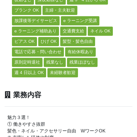
ブランク OK
主婦・主夫歓迎
放課後等デイサービス
e ラーニング受講
e ラーニング補助あり
交通費支給
ネイル OK
ピアス OK
ひげ OK
髪型・髪色自由
電話で応募・問い合わせ
有給休暇あり
原則定時退社
残業なし
残業ほぼなし
週 4 日以上 OK
未経験者歓迎
業務内容
魅力３選！
① 働きやすさ抜群
髪色・ネイル・アクセサリー自由 WワークOK