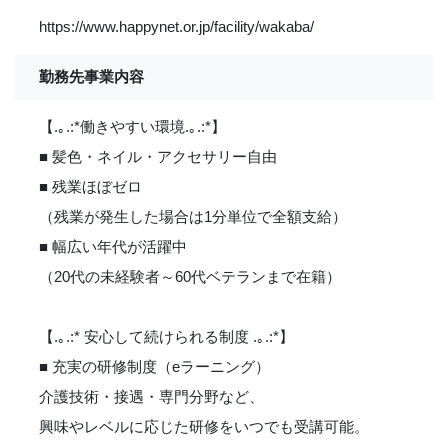
https://www.happynet.or.jp/facility/wakaba/
勤務先事業内容
【.｡.:*働きやすい環境.｡.:*】
■ 髪色・ネイル・アクセサリー自由
■ 残業ほぼゼロ
（残業が発生した場合は1分単位で全額支給）
■ 幅広い年代が活躍中
（20代の未経験者～60代ベテランまで在籍）
【.｡.:* 安心して続けられる制度 .｡.:*】
■ 充実の研修制度（eラーニング）
介護技術・接遇・専門分野など、
興味やレベルに応じた研修をいつでも受講可能。