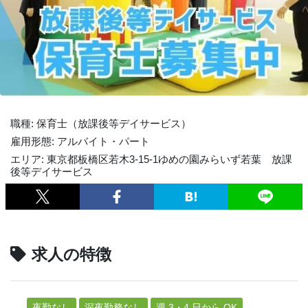
職種: 保育士（放課後等デイサービス）
雇用形態: アルバイト・パート
エリア: 東京都板橋区若木3-15-1ゆめの園みらいず若葉 放課
後等デイサービス
求人の特徴
夜勤なし
深夜勤務なし
週 3・4 日から OK