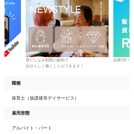
身だしなみ制限の緩和で
副業OK！
自分らしく働くことができます！
職種
保育士（放課後等デイサービス）
雇用形態
アルバイト・パート