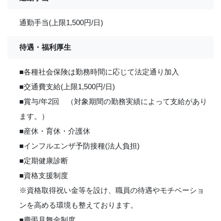
通勤手当(上限1,500円/日)
待遇・福利厚生
■各種社会保険は勤務時間に応じて法定通り加入
■交通費支給(上限1,500円/日)
■賞与/年2回 （対象期間の勤務実績によって支給があり
ます。）
■産休・育休・介護休
■インフルエンザ予防接種(法人負担)
■定期健康診断
■資格支援制度
※資格取得祝い金等を設け、職員の待遇やモチベーショ
ンを高める環境も整えております。
■慶弔見舞金制度