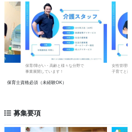
保育/障がい・高齢と様々な分野で
女性管理職
事業展開しています！
子育てと両
保育士資格必須（未経験OK）
募集要項