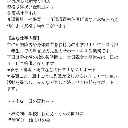
② 充実した研修や制度
資格取得祝い金制度あり
③ 資格手当あり
介護福祉士や保育士、介護職員初任者研修などお持ちの資
格により資格手当がございます
【主な仕事内容】
主に知的障害や身体障害をお持ちの小学部１年生～高等部
１年生までの障害児の児童のサポートをする業務です。
平日は学校後の放課後時間に、土日祝や長期休みは一日の
サービス提供となります。
★
食事・排泄・更衣などの日常生活のサポート
★
各週ごと、週末ごとに児童が楽しめるレクリエーション
活動を提供し、みんなで楽しく過ごせる時間をサポートし
ます。
～～主な一日の流れ～～
下校時間に学校にお迎え～ゆめの園到着
15時30分 始まりの会