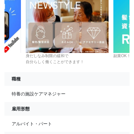
身だしなみ制限の緩和で
副業OK！
自分らしく働くことができます！
職種
特養の施設ケアマネジャー
雇用形態
アルバイト・パート