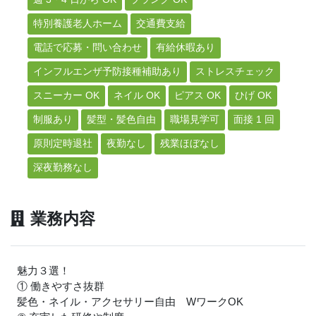
特別養護老人ホーム
交通費支給
電話で応募・問い合わせ
有給休暇あり
インフルエンザ予防接種補助あり
ストレスチェック
スニーカー OK
ネイル OK
ピアス OK
ひげ OK
制服あり
髪型・髪色自由
職場見学可
面接 1 回
原則定時退社
夜勤なし
残業ほぼなし
深夜勤務なし
業務内容
魅力３選！
① 働きやすさ抜群
髪色・ネイル・アクセサリー自由 WワークOK