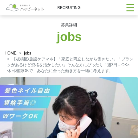
RECRUITING
募集詳細
jobs
HOME
jobs
【板橋区/施設ケアマネ】「家庭と両立しながら働きたい」「ブラン
クがあるけど資格を活かしたい」そんな方にぴったり！週3日～OK×
休日相談OKで、あなたに合った働き方を一緒に考えます。