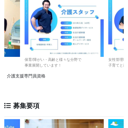
保育/障がい・高齢と様々な分野で
女性管理職
事業展開しています！
子育てと両
介護支援専門員資格
募集要項