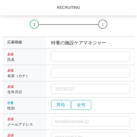
RECRUITING
応募職種
特養の施設ケアマネジャー
必須
氏名
必須
名前（カナ）
必須
生年月日
任意
男性
女性
性別
必須
メールアドレス
必須