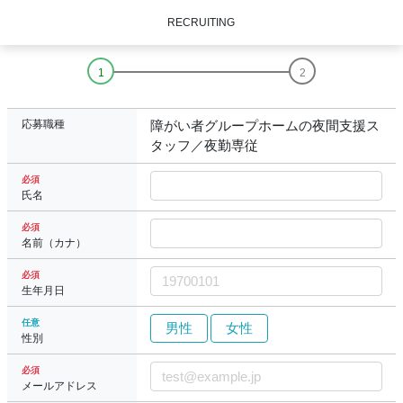
RECRUITING
応募職種
障がい者グループホームの夜間支援ス
タッフ／夜勤専従
必須
氏名
必須
名前（カナ）
必須
生年月日
任意
男性
女性
性別
必須
メールアドレス