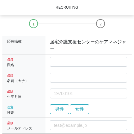
RECRUITING
応募職種
居宅介護支援センターのケアマネジャ
ー
必須
氏名
必須
名前（カナ）
必須
生年月日
任意
男性
女性
性別
必須
メールアドレス